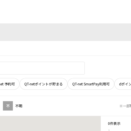
net 予約可
QT-netポイントが貯まる
QT-net SmartPay利用可
dポイ
不
不明
※一部
0件表示
1