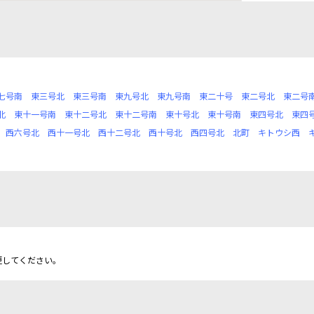
七号南
東三号北
東三号南
東九号北
東九号南
東二十号
東二号北
東二号
北
東十一号南
東十二号北
東十二号南
東十号北
東十号南
東四号北
東四
西六号北
西十一号北
西十二号北
西十号北
西四号北
北町
キトウシ西
更してください。