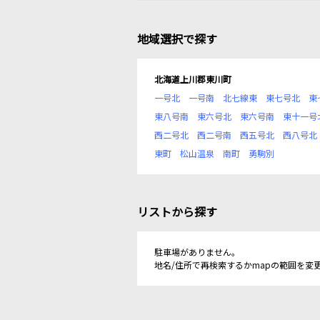
地域選択で探す
北海道上川郡東川町
一号北
一号南
北七線東
東七号北
東
東八号南
東六号北
東六号南
東十一号
西二号北
西二号南
西五号北
西八号北
東町
松山温泉
南町
勇駒別
リストから探す
駐車場がありません。
地名/住所で再検索するかmapの範囲を変