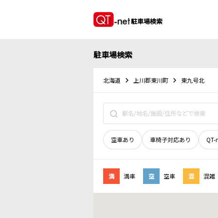
駐車場検索
駐車場検索
北海道
上川郡東川町
東九号北
空車あり
車椅子対応あり
QT-
満
満車
空
空車
混
混雑