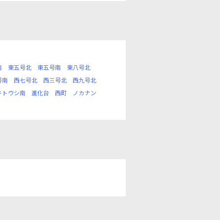
南
東五号北
東五号南
東八号北
号南
西七号北
西三号北
西九号北
キトウシ南
進化台
西町
ノカナン