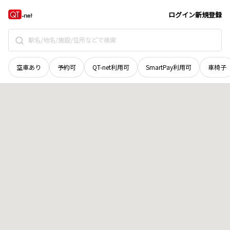
北海道
上川郡東川町
東町
地域選択で探す
ログイン
新規登録
空車あり
予約可
QT-net利用可
SmartPay利用可
車椅子