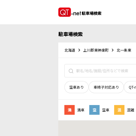
駐車場検索
駐車場検索
北海道
上川郡東神楽町
北一条東
空車あり
車椅子対応あり
QT-
満
満車
空
空車
混
混雑