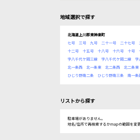
地域選択で探す
北海道上川郡東神楽町
七号
三号
九号
二十一号
二十七号
十二号
十五号
十八号
十六号
十号
字八千代ケ岡三線
字八千代ケ岡二線
字
北一条西
北一条東
北二条西
北二条東
ひじり野南二条
ひじり野南三条
南一条
リストから探す
駐車場がありません。
地名/住所で再検索するかmapの範囲を変