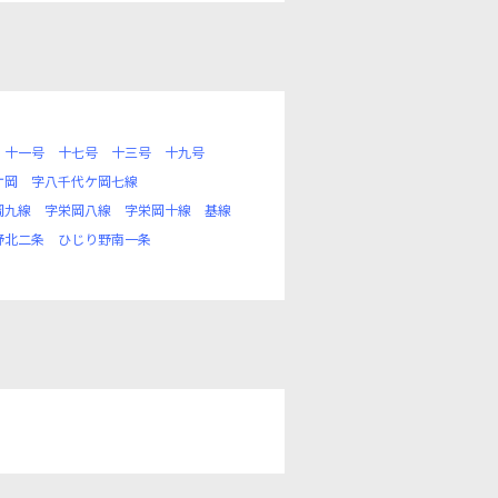
十一号
十七号
十三号
十九号
ケ岡
字八千代ケ岡七線
岡九線
字栄岡八線
字栄岡十線
基線
野北二条
ひじり野南一条