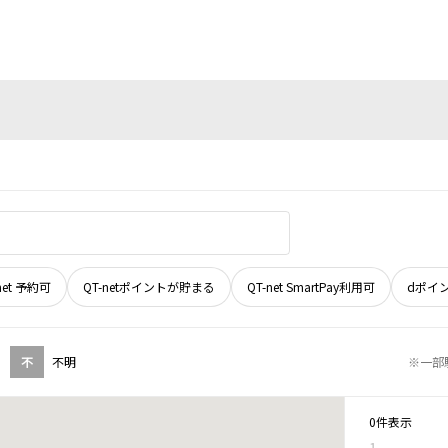
net 予約可
QT-netポイントが貯まる
QT-net SmartPay利用可
dポイ
不
不明
※一部
0件表示
1