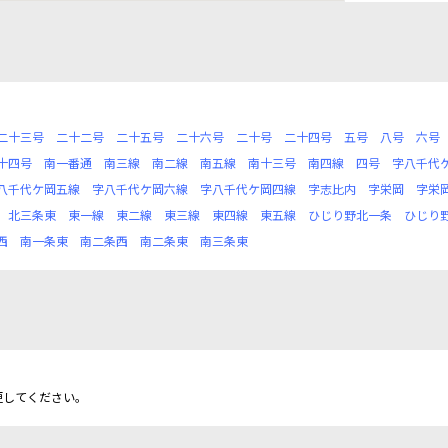
二十三号
二十二号
二十五号
二十六号
二十号
二十四号
五号
八号
六号
十四号
南一番通
南三線
南二線
南五線
南十三号
南四線
四号
字八千代
八千代ケ岡五線
字八千代ケ岡六線
字八千代ケ岡四線
字志比内
字栄岡
字栄
北三条東
東一線
東二線
東三線
東四線
東五線
ひじり野北一条
ひじり
西
南一条東
南二条西
南二条東
南三条東
更してください。