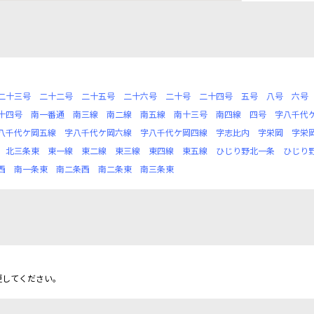
二十三号
二十二号
二十五号
二十六号
二十号
二十四号
五号
八号
六号
十四号
南一番通
南三線
南二線
南五線
南十三号
南四線
四号
字八千代
八千代ケ岡五線
字八千代ケ岡六線
字八千代ケ岡四線
字志比内
字栄岡
字栄
北三条東
東一線
東二線
東三線
東四線
東五線
ひじり野北一条
ひじり
西
南一条東
南二条西
南二条東
南三条東
更してください。