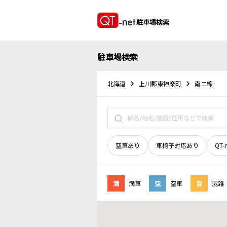
駐車場検索
駐車場検索
北海道
上川郡東神楽町
南二線
空車あり
車椅子対応あり
QT-
満
満車
空
空車
混
混雑