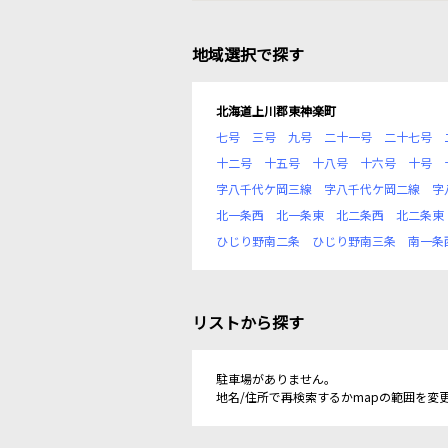
地域選択で探す
北海道上川郡東神楽町
七号
三号
九号
二十一号
二十七号
十二号
十五号
十八号
十六号
十号
字八千代ケ岡三線
字八千代ケ岡二線
字
北一条西
北一条東
北二条西
北二条東
ひじり野南二条
ひじり野南三条
南一条
リストから探す
駐車場がありません。
地名/住所で再検索するかmapの範囲を変