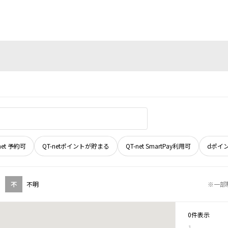
net 予約可
QT-netポイントが貯まる
QT-net SmartPay利用可
dポイ
不
不明
※一部
0件表示
1