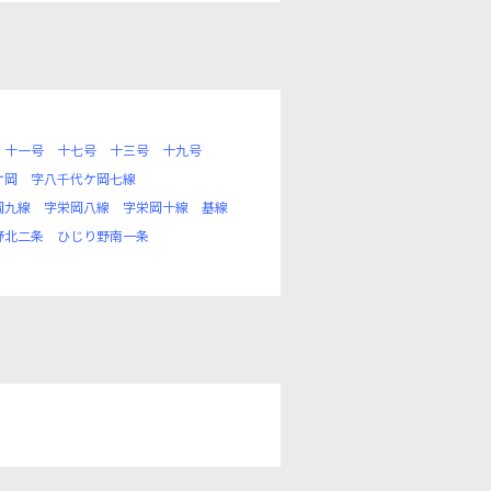
十一号
十七号
十三号
十九号
ケ岡
字八千代ケ岡七線
岡九線
字栄岡八線
字栄岡十線
基線
野北二条
ひじり野南一条