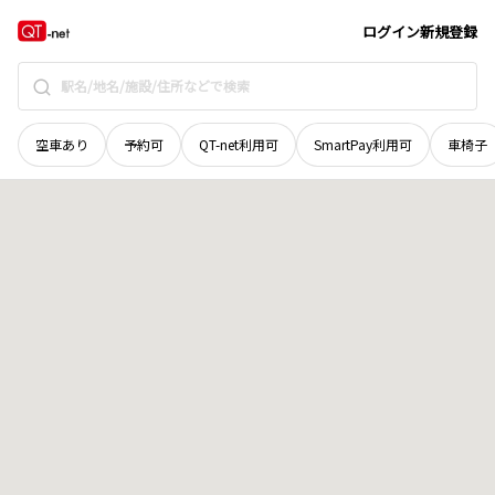
北海道
上川郡東神楽町
南五線
地域選択で探す
ログイン
新規登録
空車あり
予約可
QT-net利用可
SmartPay利用可
車椅子