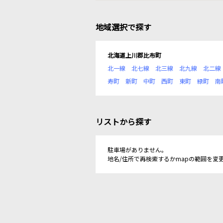
地域選択で探す
北海道上川郡比布町
北一線
北七線
北三線
北九線
北二線
寿町
新町
中町
西町
東町
緑町
南
リストから探す
駐車場がありません。
地名/住所で再検索するかmapの範囲を変