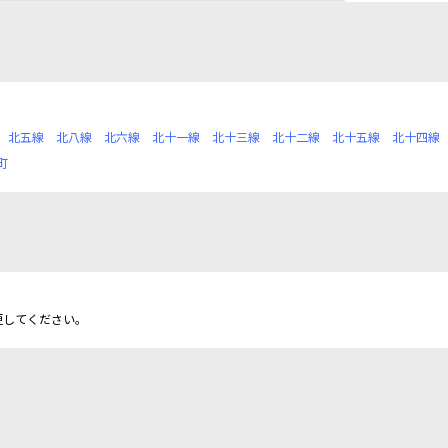
北五線
北八線
北六線
北十一線
北十三線
北十二線
北十五線
北十四線
町
更してください。