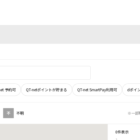
net 予約可
QT-netポイントが貯まる
QT-net SmartPay利用可
dポイ
不
不明
※一部
0件表示
1