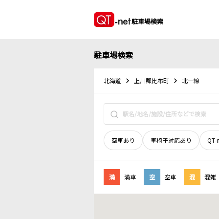
駐車場検索
駐車場検索
北海道
上川郡比布町
北一線
空車あり
車椅子対応あり
QT-
満
満車
空
空車
混
混雑