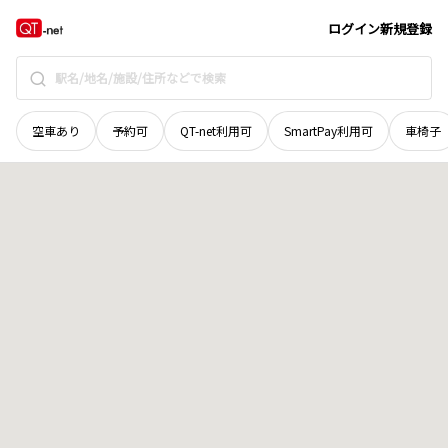
北海道
上川郡清水町
南三条
地域選択で探す
ログイン
新規登録
空車あり
予約可
QT-net利用可
SmartPay利用可
車椅子