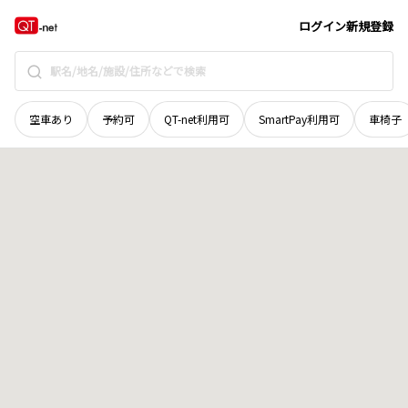
北海道
上川郡清水町
南五条
地域選択で探す
ログイン
新規登録
空車あり
予約可
QT-net利用可
SmartPay利用可
車椅子