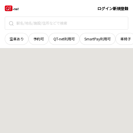
北海道
上川郡清水町
字下佐幌東三線
地域選択で探す
ログイン
新規登録
空車あり
予約可
QT-net利用可
SmartPay利用可
車椅子