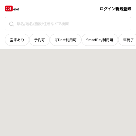
北海道
上川郡清水町
字旭山南七線
地域選択で探す
ログイン
新規登録
空車あり
予約可
QT-net利用可
SmartPay利用可
車椅子