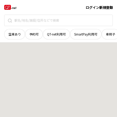
北海道
上川郡清水町
字清水第七線
地域選択で探す
ログイン
新規登録
空車あり
予約可
QT-net利用可
SmartPay利用可
車椅子