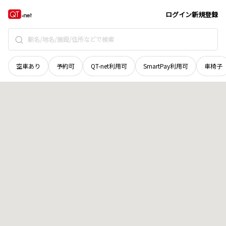
北海道
上川郡清水町
字清水第五線
地域選択で探す
ログイン
新規登録
空車あり
予約可
QT-net利用可
SmartPay利用可
車椅子