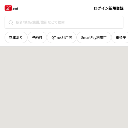
北海道
上川郡清水町
字清水第十二線
地域選択で探す
ログイン
新規登録
空車あり
予約可
QT-net利用可
SmartPay利用可
車椅子