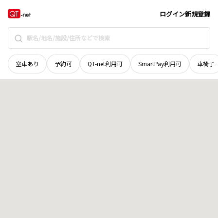
北海道
上川郡清水町
字美蔓西二十一線
地域選択で探す
ログイン
新規登録
空車あり
予約可
QT-net利用可
SmartPay利用可
車椅子