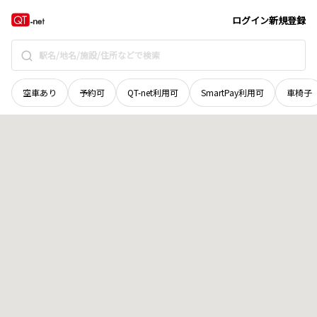
北海道
上川郡清水町
字美蔓西二十線
地域選択で探す
ログイン
新規登録
空車あり
予約可
QT-net利用可
SmartPay利用可
車椅子