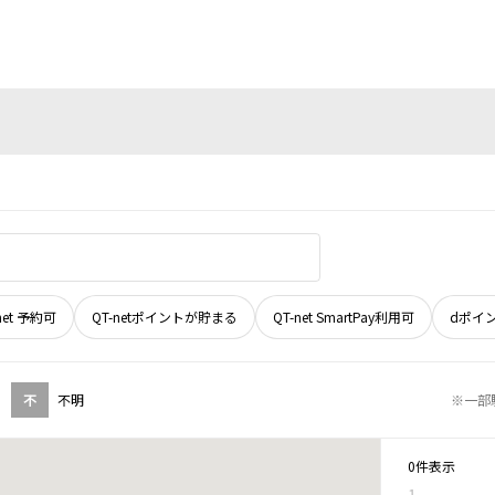
net 予約可
QT-netポイントが貯まる
QT-net SmartPay利用可
dポイ
不
不明
※一部
0件表示
1