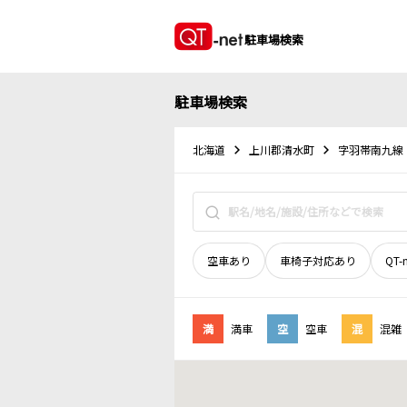
駐車場検索
駐車場検索
北海道
上川郡清水町
字羽帯南九線
空車あり
車椅子対応あり
QT-
満
満車
空
空車
混
混雑