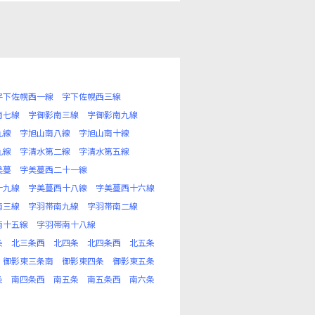
字下佐幌西一線
字下佐幌西三線
南七線
字御影南三線
字御影南九線
九線
字旭山南八線
字旭山南十線
九線
字清水第二線
字清水第五線
美蔓
字美蔓西二十一線
十九線
字美蔓西十八線
字美蔓西十六線
南三線
字羽帯南九線
字羽帯南二線
南十五線
字羽帯南十八線
条
北三条西
北四条
北四条西
北五条
御影東三条南
御影東四条
御影東五条
条
南四条西
南五条
南五条西
南六条