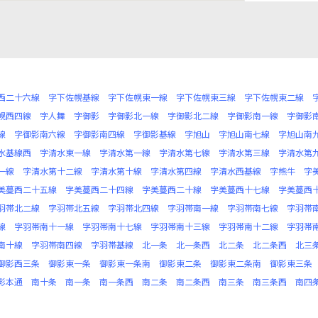
西二十六線
字下佐幌基線
字下佐幌東一線
字下佐幌東三線
字下佐幌東二線
幌西四線
字人舞
字御影
字御影北一線
字御影北二線
字御影南一線
字御影
線
字御影南六線
字御影南四線
字御影基線
字旭山
字旭山南七線
字旭山南
水基線西
字清水東一線
字清水第一線
字清水第七線
字清水第三線
字清水第
一線
字清水第十二線
字清水第十線
字清水第四線
字清水西基線
字熊牛
字
美蔓西二十五線
字美蔓西二十四線
字美蔓西二十線
字美蔓西十七線
字美蔓西
羽帯北二線
字羽帯北五線
字羽帯北四線
字羽帯南一線
字羽帯南七線
字羽帯
線
字羽帯南十一線
字羽帯南十七線
字羽帯南十三線
字羽帯南十二線
字羽帯
南十線
字羽帯南四線
字羽帯基線
北一条
北一条西
北二条
北二条西
北三
御影西三条
御影東一条
御影東一条南
御影東二条
御影東二条南
御影東三条
影本通
南十条
南一条
南一条西
南二条
南二条西
南三条
南三条西
南四