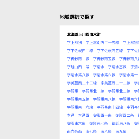
地域選択で探す
北海道上川郡清水町
字上然別
字上然別西二十五線
字上然別
字下佐幌西二線
字下佐幌西五線
字下佐
字御影南二線
字御影南五線
字御影南八
字旭山西一号
字清水
字清水基線
字清
字清水第八線
字清水第六線
字清水第十
字美蔓西二十三線
字美蔓西二十二線
字
字羽帯
字羽帯北一線
字羽帯北三線
字
字羽帯南五線
字羽帯南八線
字羽帯南六
字羽帯南十六線
字羽帯南十四線
字羽帯
本通
本通西
御影西一条
御影西二条
御影東六条
御影東七条
御影東八条
御
南六条西
南七条
南八条
南九条