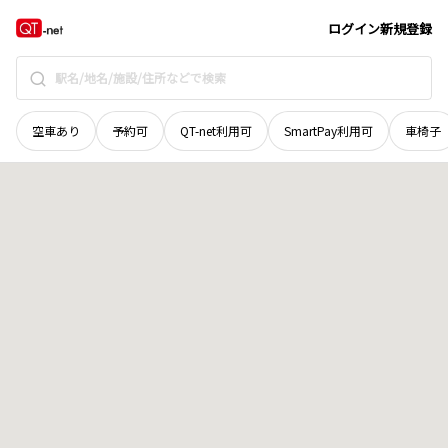
北海道
上川郡清水町
御影東二条南
地域選択で探す
ログイン
新規登録
空車あり
予約可
QT-net利用可
SmartPay利用可
車椅子