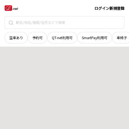
北海道
上川郡美瑛町
中町
地域選択で探す
ログイン
新規登録
空車あり
予約可
QT-net利用可
SmartPay利用可
車椅子