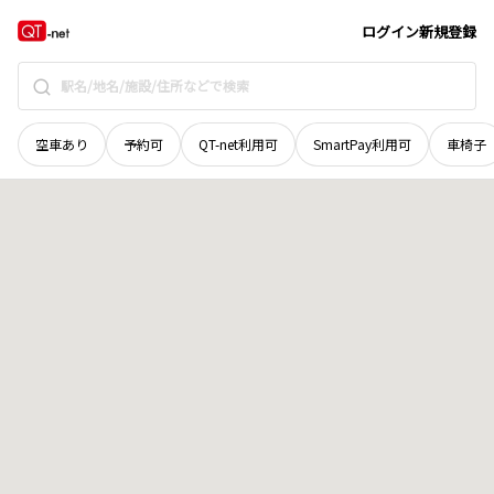
北海道
上川郡美瑛町
字三愛
地域選択で探す
ログイン
新規登録
空車あり
予約可
QT-net利用可
SmartPay利用可
車椅子