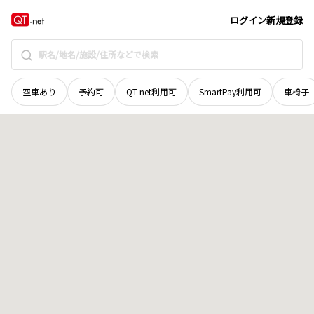
北海道
上川郡鷹栖町
二十一線
地域選択で探す
ログイン
新規登録
空車あり
予約可
QT-net利用可
SmartPay利用可
車椅子