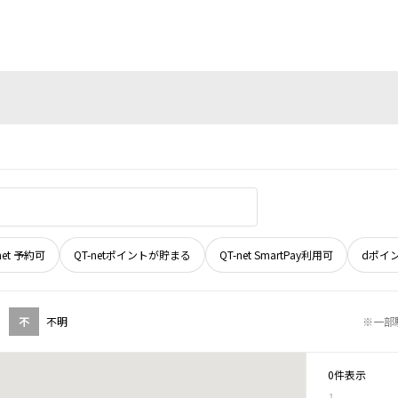
net 予約可
QT-netポイントが貯まる
QT-net SmartPay利用可
dポイ
不
不明
※一部
0件表示
1