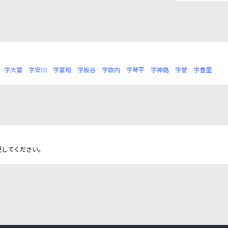
字大富
字安川
字富和
字板谷
字歌内
字琴平
字神路
字誉
字豊里
更してください。