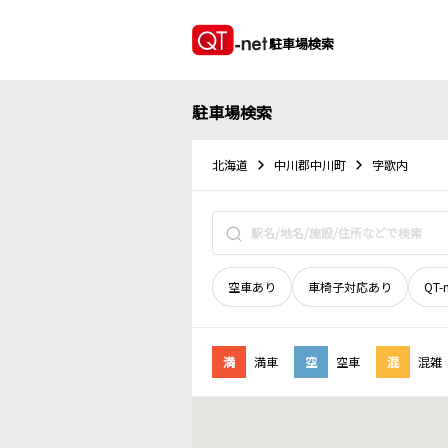
駐車場検索
駐車場検索
北海道
中川郡中川町
字歌内
空車あり
車椅子対応あり
QT-
満
満車
空
空車
混
混雑