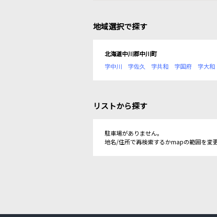
地域選択で探す
北海道中川郡中川町
字中川
字佐久
字共和
字国府
字大和
リストから探す
駐車場がありません。
地名/住所で再検索するかmapの範囲を変