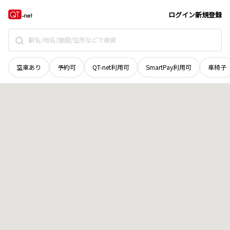
北海道
中川郡幕別町
字新川
地域選択で探す
ログイン
新規登録
空車あり
予約可
QT-net利用可
SmartPay利用可
車椅子