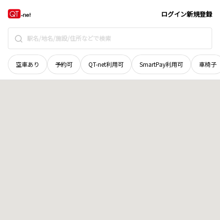
北海道
中川郡幕別町
忠類公親
地域選択で探す
ログイン
新規登録
空車あり
予約可
QT-net利用可
SmartPay利用可
車椅子