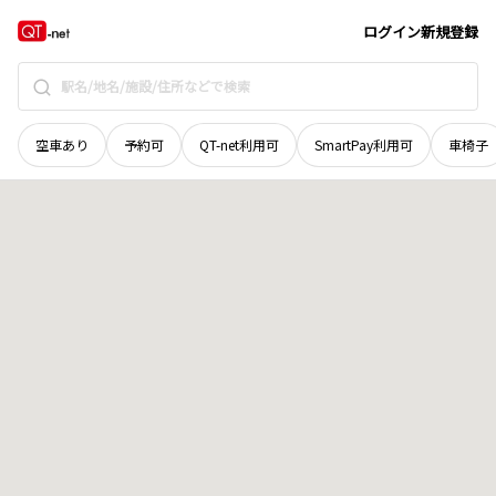
北海道
中川郡池田町
字昭栄
地域選択で探す
ログイン
新規登録
空車あり
予約可
QT-net利用可
SmartPay利用可
車椅子