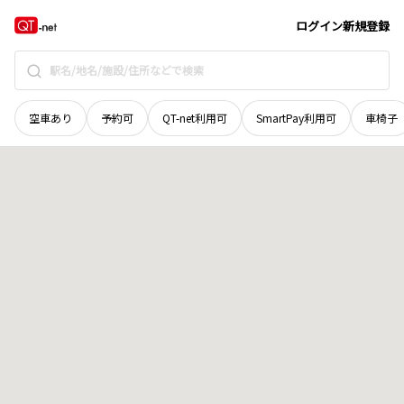
北海道
中川郡池田町
字近牛
地域選択で探す
ログイン
新規登録
空車あり
予約可
QT-net利用可
SmartPay利用可
車椅子