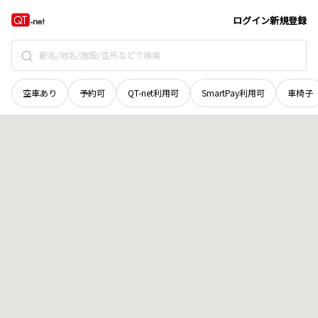
北海道
中川郡美深町
字美深
地域選択で探す
ログイン
新規登録
空車あり
予約可
QT-net利用可
SmartPay利用可
車椅子