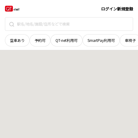
北海道
中川郡美深町
東二条南
地域選択で探す
ログイン
新規登録
空車あり
予約可
QT-net利用可
SmartPay利用可
車椅子