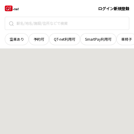
北海道
中川郡美深町
東六条北
地域選択で探す
ログイン
新規登録
空車あり
予約可
QT-net利用可
SmartPay利用可
車椅子