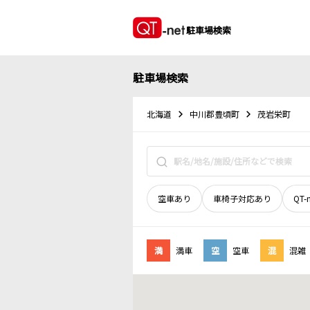
駐車場検索
駐車場検索
北海道
中川郡豊頃町
茂岩栄町
空車あり
車椅子対応あり
QT-
満
満車
空
空車
混
混雑