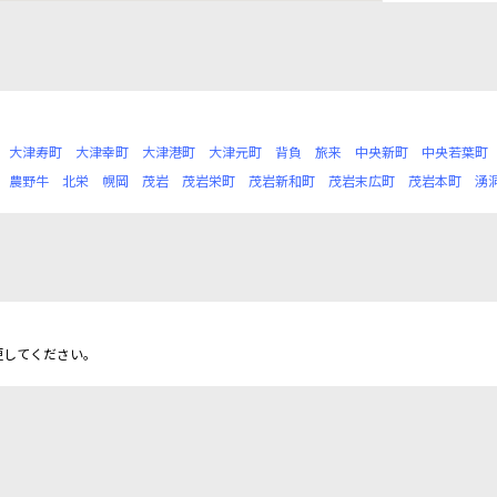
大津寿町
大津幸町
大津港町
大津元町
背負
旅来
中央新町
中央若葉町
農野牛
北栄
幌岡
茂岩
茂岩栄町
茂岩新和町
茂岩末広町
茂岩本町
湧
更してください。