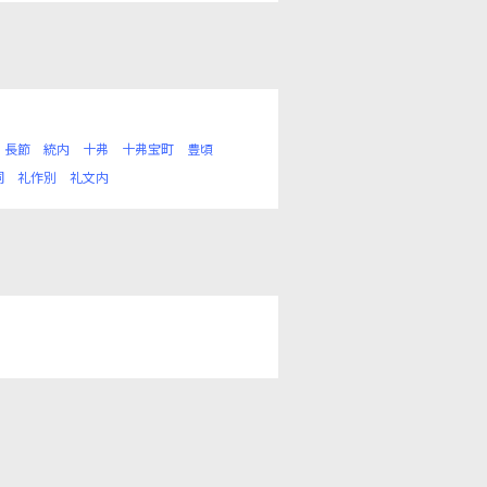
長節
統内
十弗
十弗宝町
豊頃
洞
礼作別
礼文内