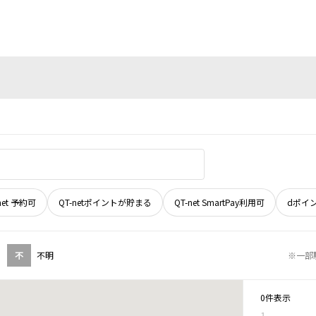
net 予約可
QT-netポイントが貯まる
QT-net SmartPay利用可
dポイ
不
不明
※一部
0件表示
1