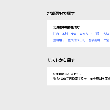
地域選択で探す
北海道中川郡豊頃町
打内
薄別
安骨
育素多
牛首別
大津
豊頃旭町
豊頃佐々田町
豊頃南町
二宮
リストから探す
駐車場がありません。
地名/住所で再検索するかmapの範囲を変