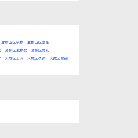
北檜山区徳島
北檜山区富里
松
瀬棚区北島歌
瀬棚区共和
澗
大成区上浦
大成区久遠
大成区富磯