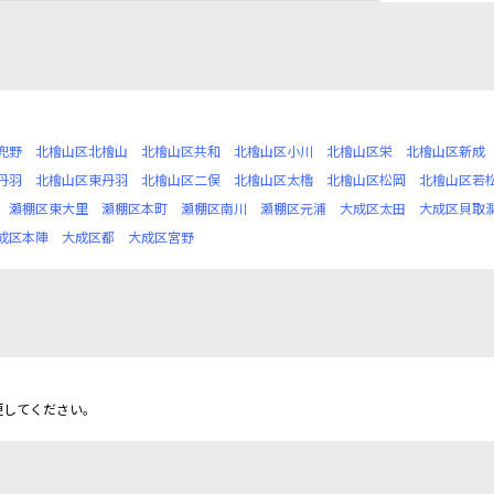
兜野
北檜山区北檜山
北檜山区共和
北檜山区小川
北檜山区栄
北檜山区新成
丹羽
北檜山区東丹羽
北檜山区二俣
北檜山区太櫓
北檜山区松岡
北檜山区若
瀬棚区東大里
瀬棚区本町
瀬棚区南川
瀬棚区元浦
大成区太田
大成区貝取
成区本陣
大成区都
大成区宮野
更してください。