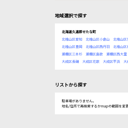
地域選択で探す
北海道久遠郡せたな町
北檜山区愛知
北檜山区小倉山
北檜山区
北檜山区豊岡
北檜山区西丹羽
北檜山区
瀬棚区三本杉
瀬棚区島歌
瀬棚区西大里
大成区長磯
大成区花歌
大成区平浜
大
リストから探す
駐車場がありません。
地名/住所で再検索するかmapの範囲を変