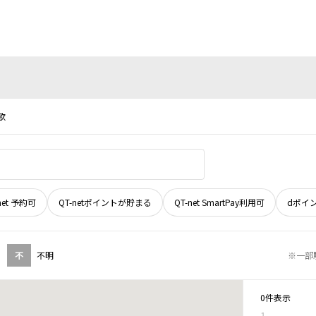
歌
net 予約可
QT-netポイントが貯まる
QT-net SmartPay利用可
dポイ
不
不明
※一部
0件表示
1