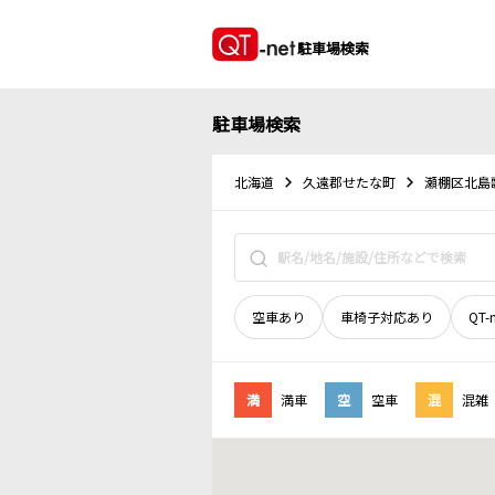
駐車場検索
駐車場検索
北海道
久遠郡せたな町
瀬棚区北島
空車あり
車椅子対応あり
QT-
満
満車
空
空車
混
混雑