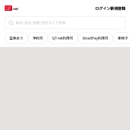
北海道
亀田郡七飯町
字桜町
地域選択で探す
ログイン
新規登録
空車あり
予約可
QT-net利用可
SmartPay利用可
車椅子