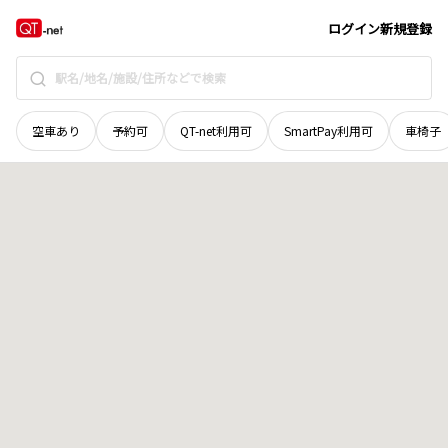
北海道
二海郡八雲町
熱田
地域選択で探す
ログイン
新規登録
空車あり
予約可
QT-net利用可
SmartPay利用可
車椅子