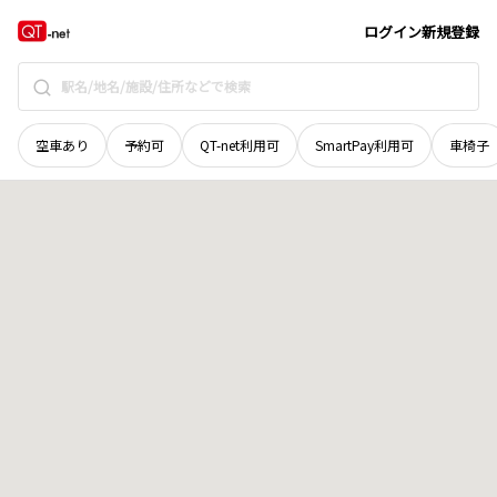
北海道
余市郡仁木町
北町
地域選択で探す
ログイン
新規登録
空車あり
予約可
QT-net利用可
SmartPay利用可
車椅子