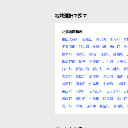
地域選択で探す
北海道函館市
亀田大森町
函館山
寅沢町
水元町
青
宇賀浦町
臼尻町
絵紙山町
恵山町
恵
柏木町
柏野町
鍛治
川汲町
金堀町
蛾眉野町
桔梗
桔梗町
北浜町
北美原
白石町
新恵山町
新川町
新八幡町
新
高岱町
高松町
高盛町
滝沢町
館町
豊原町
銅山町
中島町
中野町
中浜町
東山町
人見町
日乃出町
日ノ浜町
日
米原町
鱒川町
松陰町
松風町
松川町
梁川町
柳町
山の手
弥生町
湯川町