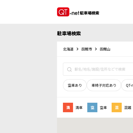
駐車場検索
駐車場検索
北海道
函館市
函館山
空車あり
車椅子対応あり
QT-
満
満車
空
空車
混
混雑