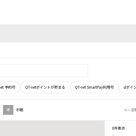
net 予約可
QT-netポイントが貯まる
QT-net SmartPay利用可
dポイ
不
不明
※一部
0件表示
1