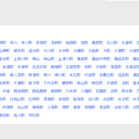
柳町
赤川
赤川町
赤坂町
浅野町
旭岡町
旭町
庵原町
石川町
石倉町
山岬町
榎本町
追分町
大川町
大手町
大縄町
大船町
大町
大澗町
大森
釜谷町
上新川町
神山
神山町
上湯川町
亀尾町
亀田中野町
亀田本町
亀
吉畑町
木直町
古武井町
駒場町
五稜郭町
栄町
汐首町
東雲町
志海苔
浜町
新二見町
新湊町
陣川
陣川町
末広町
杉並町
鈴蘭丘町
住吉町
瀬
田家町
千歳町
銚子町
千代台町
鶴野町
鉄山町
時任町
戸倉町
泊町
富
中道
西旭岡町
西桔梗町
根崎町
乃木町
八幡町
花園町
浜町
原木町
吉町
日和山町
広野町
深堀町
双見町
船見町
古川町
古部町
弁才町
弁
的場町
丸山町
御崎町
三森町
港町
美原
見晴町
宮前町
女那川町
元
湯浜町
吉川町
若松町