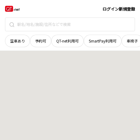
北海道
函館市
古部町
地域選択で探す
ログイン
新規登録
空車あり
予約可
QT-net利用可
SmartPay利用可
車椅子