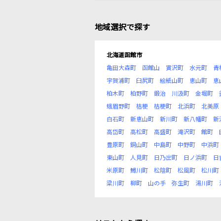
地域選択で探す
北海道函館市
亀田大森町
函館山
寅沢町
水元町
青
宇賀浦町
臼尻町
絵紙山町
恵山町
恵
柏木町
柏野町
鍛治
川汲町
金堀町
蛾眉野町
桔梗
桔梗町
北浜町
北美原
白石町
新恵山町
新川町
新八幡町
新
高岱町
高松町
高盛町
滝沢町
館町
豊原町
銅山町
中島町
中野町
中浜町
東山町
人見町
日乃出町
日ノ浜町
日
米原町
鱒川町
松陰町
松風町
松川町
梁川町
柳町
山の手
弥生町
湯川町