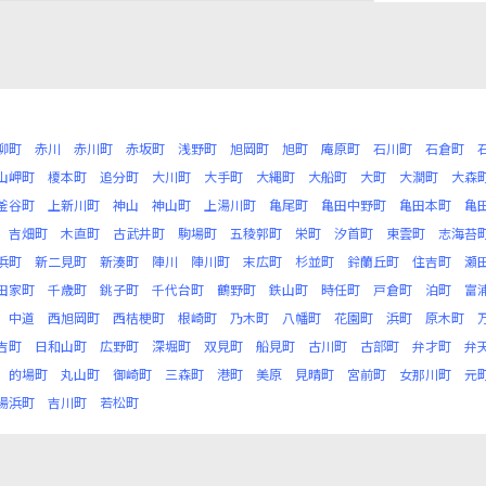
柳町
赤川
赤川町
赤坂町
浅野町
旭岡町
旭町
庵原町
石川町
石倉町
山岬町
榎本町
追分町
大川町
大手町
大縄町
大船町
大町
大澗町
大森
釜谷町
上新川町
神山
神山町
上湯川町
亀尾町
亀田中野町
亀田本町
亀
吉畑町
木直町
古武井町
駒場町
五稜郭町
栄町
汐首町
東雲町
志海苔
浜町
新二見町
新湊町
陣川
陣川町
末広町
杉並町
鈴蘭丘町
住吉町
瀬
田家町
千歳町
銚子町
千代台町
鶴野町
鉄山町
時任町
戸倉町
泊町
富
中道
西旭岡町
西桔梗町
根崎町
乃木町
八幡町
花園町
浜町
原木町
吉町
日和山町
広野町
深堀町
双見町
船見町
古川町
古部町
弁才町
弁
的場町
丸山町
御崎町
三森町
港町
美原
見晴町
宮前町
女那川町
元
湯浜町
吉川町
若松町