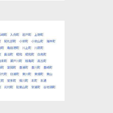
石崎町
入舟町
岩戸町
上野町
町
尾札部町
小安町
小安山町
海岸町
田町
亀田港町
川上町
川原町
町
島泊町
昭和
昭和町
白鳥町
田来町
瀬戸川町
銭亀町
高丘町
浦町
富岡町
豊浦町
豊川町
豊崎町
万代町
日浦町
東川町
東畑町
東山
天町
宝来町
堀川町
本町
本通
町
元村町
紅葉山町
安浦町
谷地頭町