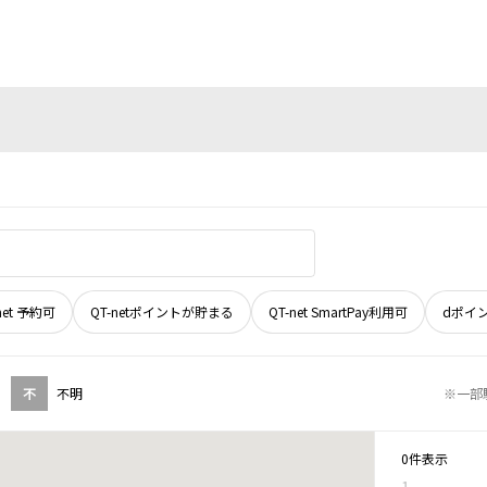
net 予約可
QT-netポイントが貯まる
QT-net SmartPay利用可
dポイ
不
不明
※一部
0件表示
1