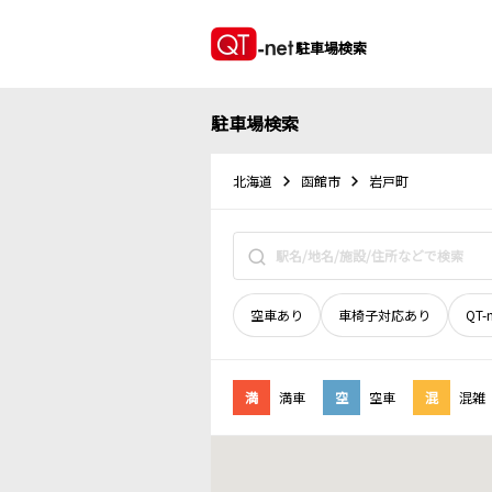
駐車場検索
駐車場検索
北海道
函館市
岩戸町
空車あり
車椅子対応あり
QT-
満
満車
空
空車
混
混雑