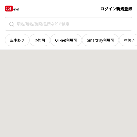
北海道
函館市
川原町
地域選択で探す
ログイン
新規登録
空車あり
予約可
QT-net利用可
SmartPay利用可
車椅子