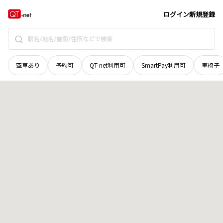
北海道
函館市
庵原町
地域選択で探す
ログイン
新規登録
空車あり
予約可
QT-net利用可
SmartPay利用可
車椅子