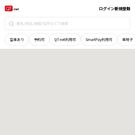
北海道
函館市
鈴蘭丘町
地域選択で探す
ログイン
新規登録
空車あり
予約可
QT-net利用可
SmartPay利用可
車椅子