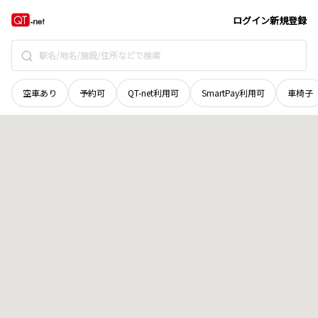
北海道
勇払郡むかわ町
晴海
地域選択で探す
ログイン
新規登録
空車あり
予約可
QT-net利用可
SmartPay利用可
車椅子