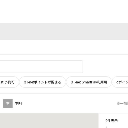
net 予約可
QT-netポイントが貯まる
QT-net SmartPay利用可
dポイ
不
不明
※一部
0件表示
1