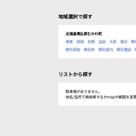
地域選択で探す
北海道勇払郡むかわ町
青葉
旭岡
有明
生田
大原
春日
駒
穂別長和
穂別栄
穂別富内
穂別豊田
リストから探す
駐車場がありません。
地名/住所で再検索するかmapの範囲を変