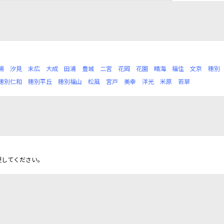
場
汐見
末広
大成
田浦
豊城
二宮
花岡
花園
晴海
福住
文京
穂別
穂別仁和
穂別平丘
穂別福山
松風
宮戸
美幸
洋光
米原
若草
更してください。