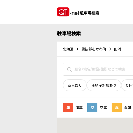
駐車場検索
駐車場検索
北海道
勇払郡むかわ町
田浦
空車あり
車椅子対応あり
QT-
満
満車
空
空車
混
混雑