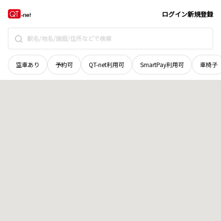
北海道
勇払郡むかわ町
穂別和泉
地域選択で探す
ログイン
新規登録
空車あり
予約可
QT-net利用可
SmartPay利用可
車椅子