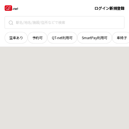
北海道
勇払郡むかわ町
穂別稲里
地域選択で探す
ログイン
新規登録
空車あり
予約可
QT-net利用可
SmartPay利用可
車椅子