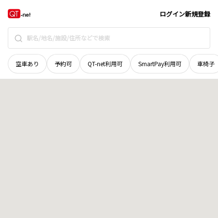
北海道
勇払郡占冠村
字占冠
地域選択で探す
ログイン
新規登録
空車あり
予約可
QT-net利用可
SmartPay利用可
車椅子