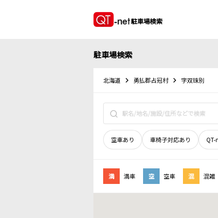
駐車場検索
駐車場検索
北海道
勇払郡占冠村
字双珠別
空車あり
車椅子対応あり
QT-
満
満車
空
空車
混
混雑