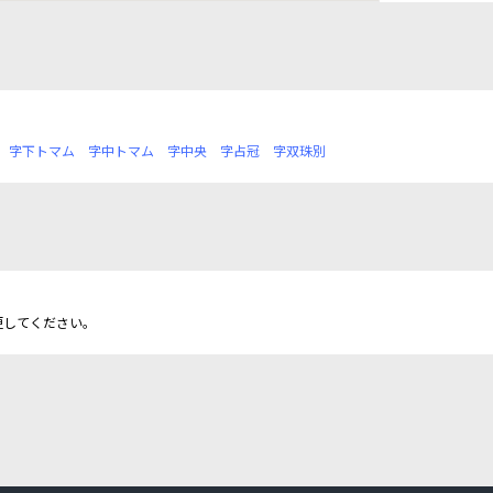
字下トマム
字中トマム
字中央
字占冠
字双珠別
更してください。