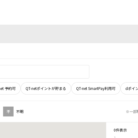
net 予約可
QT-netポイントが貯まる
QT-net SmartPay利用可
dポイ
不
不明
※一部
0件表示
1