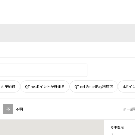
net 予約可
QT-netポイントが貯まる
QT-net SmartPay利用可
dポイ
不
不明
※一部
0件表示
1