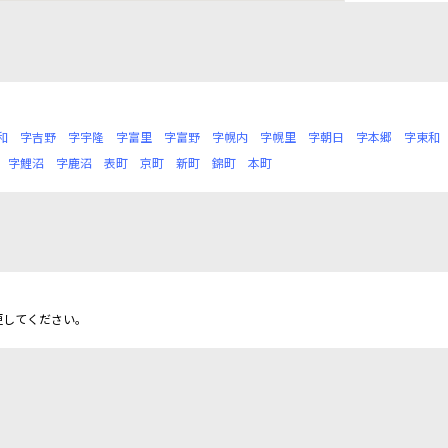
和
字吉野
字宇隆
字富里
字富野
字幌内
字幌里
字朝日
字本郷
字東和
字鯉沼
字鹿沼
表町
京町
新町
錦町
本町
更してください。