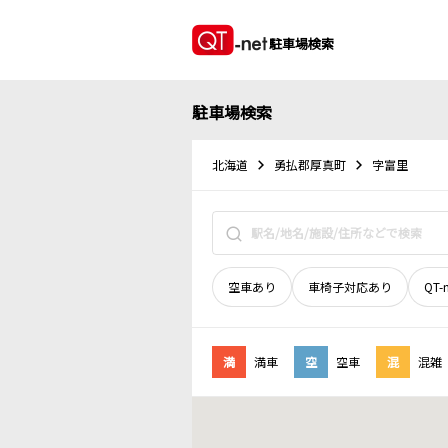
駐車場検索
駐車場検索
北海道
勇払郡厚真町
字富里
空車あり
車椅子対応あり
QT-
満
満車
空
空車
混
混雑