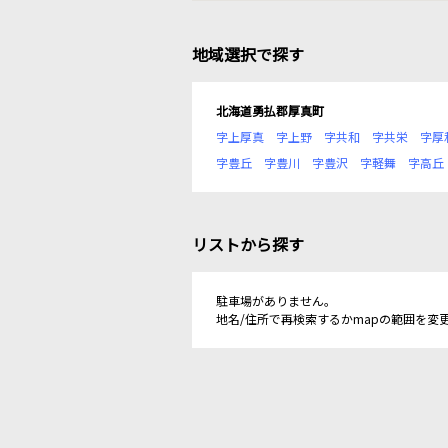
地域選択で探す
北海道勇払郡厚真町
字上厚真
字上野
字共和
字共栄
字厚
字豊丘
字豊川
字豊沢
字軽舞
字高丘
リストから探す
駐車場がありません。
地名/住所で再検索するかmapの範囲を変