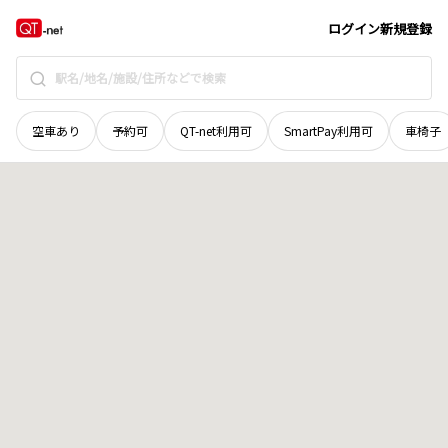
北海道
勇払郡安平町
早来北進
地域選択で探す
ログイン
新規登録
空車あり
予約可
QT-net利用可
SmartPay利用可
車椅子