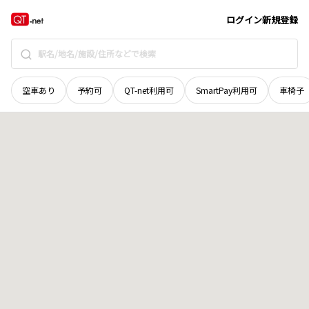
北海道
北広島市
稲穂町西
地域選択で探す
ログイン
新規登録
空車あり
予約可
QT-net利用可
SmartPay利用可
車椅子