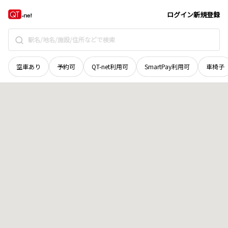
北海道
北広島市
西の里東
地域選択で探す
ログイン
新規登録
空車あり
予約可
QT-net利用可
SmartPay利用可
車椅子