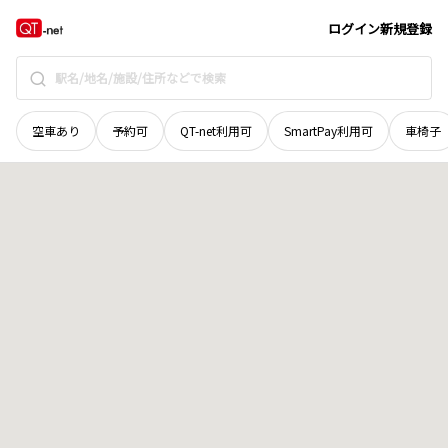
北海道
北斗市
萩野
地域選択で探す
ログイン
新規登録
空車あり
予約可
QT-net利用可
SmartPay利用可
車椅子